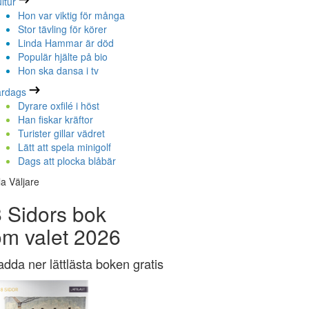
ltur
Hon var viktig för många
Stor tävling för körer
Linda Hammar är död
Populär hjälte på bio
Hon ska dansa i tv
ardags
Dyrare oxfilé i höst
Han fiskar kräftor
Turister gillar vädret
Lätt att spela minigolf
Dags att plocka blåbär
la Väljare
 Sidors bok
om valet 2026
adda ner lättlästa boken gratis