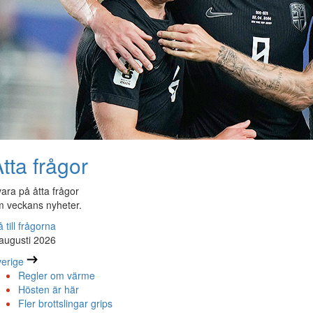
tta frågor
ara på åtta frågor
 veckans nyheter.
 till frågorna
augusti 2026
erige
Regler om värme
Hösten är här
Fler brottslingar grips