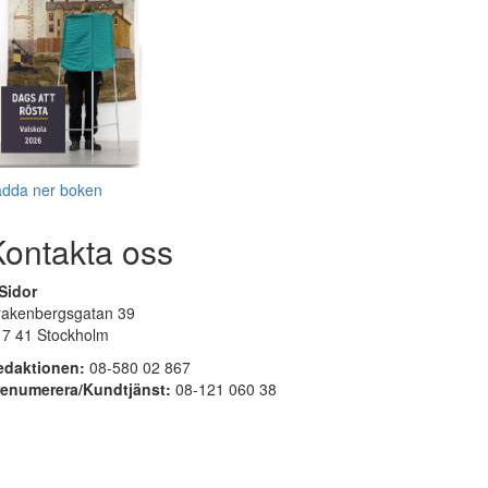
adda ner boken
Kontakta oss
Sidor
rakenbergsgatan 39
17 41 Stockholm
edaktionen:
08-580 02 867
renumerera/Kundtjänst:
08-121 060 38