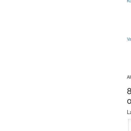
Ku
V
Al
8
L