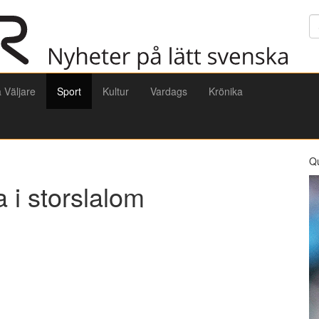
Sö
a Väljare
Sport
Kultur
Vardags
Krönika
Q
 i storslalom