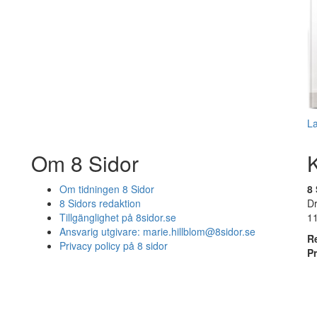
L
Om 8 Sidor
Om tidningen 8 Sidor
8 
8 Sidors redaktion
D
Tillgänglighet på 8sidor.se
1
Ansvarig utgivare:
marie.hillblom@8sidor.se
R
Privacy policy på 8 sidor
P