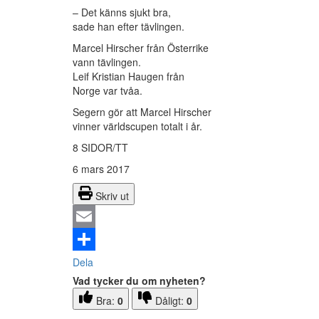
– Det känns sjukt bra,
sade han efter tävlingen.
Marcel Hirscher från Österrike
vann tävlingen.
Leif Kristian Haugen från
Norge var tvåa.
Segern gör att Marcel Hirscher
vinner världscupen totalt i år.
8 SIDOR/TT
6 mars 2017
Skriv ut
Email
Dela
Vad tycker du om nyheten?
Bra:
0
Dåligt:
0