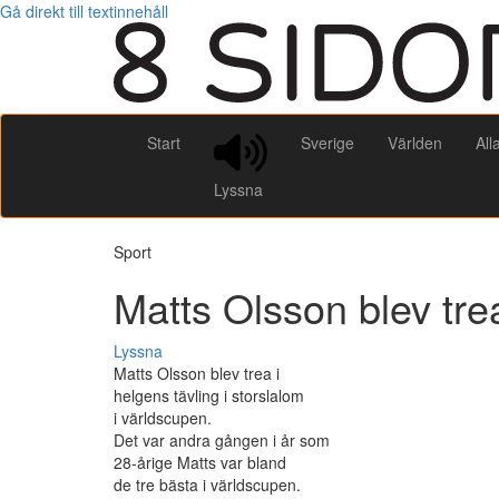
Gå direkt till textinnehåll
Start
Sverige
Världen
All
Lyssna
Sport
Matts Olsson blev trea
Lyssna
Matts Olsson blev trea i
helgens tävling i storslalom
i världscupen.
Det var andra gången i år som
28-årige Matts var bland
de tre bästa i världscupen.