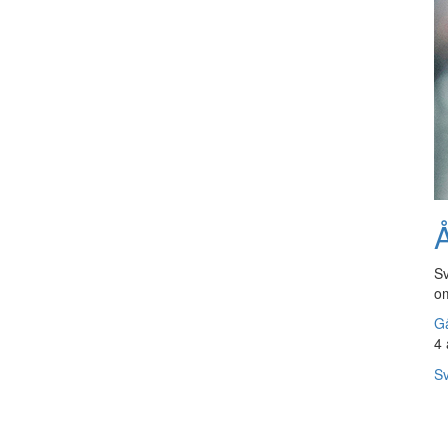
Å
Sv
om
Gå
4 
Sv