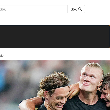
ktext
Sök
uiz