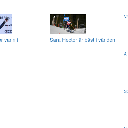
Vä
r vann i
Sara Hector är bäst i världen
Al
Sp