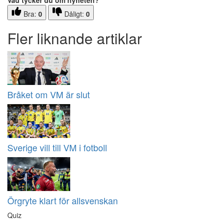
Vad tycker du om nyheten?
Bra:
0
Dåligt:
0
Fler liknande artiklar
Bråket om VM är slut
Sverige vill till VM i fotboll
Örgryte klart för allsvenskan
Quiz