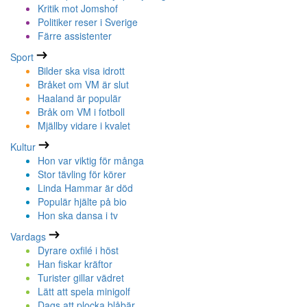
Kritik mot Jomshof
Politiker reser i Sverige
Färre assistenter
Sport
Bilder ska visa idrott
Bråket om VM är slut
Haaland är populär
Bråk om VM i fotboll
Mjällby vidare i kvalet
Kultur
Hon var viktig för många
Stor tävling för körer
Linda Hammar är död
Populär hjälte på bio
Hon ska dansa i tv
Vardags
Dyrare oxfilé i höst
Han fiskar kräftor
Turister gillar vädret
Lätt att spela minigolf
Dags att plocka blåbär