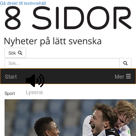
Gå direkt till textinnehåll
Sök
Söktext
Start
Mer
Lyssna
Sport