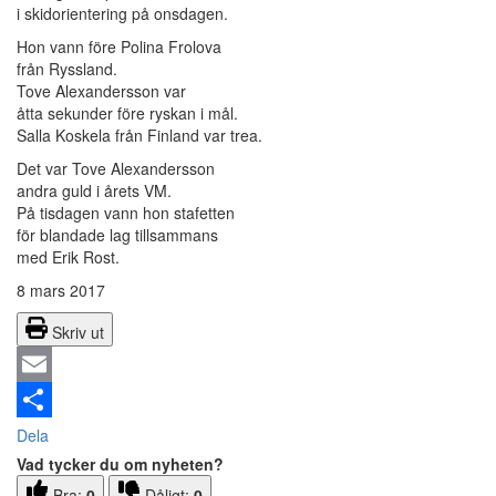
i skidorientering på onsdagen.
Hon vann före Polina Frolova
från Ryssland.
Tove Alexandersson var
åtta sekunder före ryskan i mål.
Salla Koskela från Finland var trea.
Det var Tove Alexandersson
andra guld i årets VM.
På tisdagen vann hon stafetten
för blandade lag tillsammans
med Erik Rost.
8 mars 2017
Skriv ut
Email
Dela
Vad tycker du om nyheten?
Bra:
0
Dåligt:
0