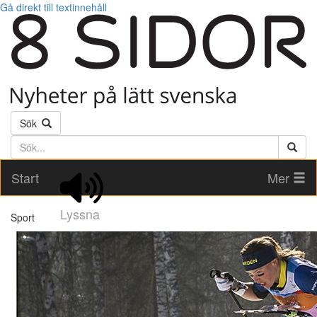
Gå direkt till textinnehåll
Sök
Söktext
Start
Mer
Lyssna
Sport