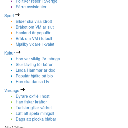
Politiker reser i Sverige
Färre assistenter
Sport
Bilder ska visa idrott
Bråket om VM är slut
Haaland är populär
Bråk om VM i fotboll
Mjällby vidare i kvalet
Kultur
Hon var viktig för många
Stor tävling för körer
Linda Hammar är död
Populär hjälte på bio
Hon ska dansa i tv
Vardags
Dyrare oxfilé i höst
Han fiskar kräftor
Turister gillar vädret
Lätt att spela minigolf
Dags att plocka blåbär
Alla Väljare