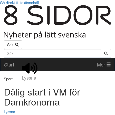
Gå direkt till textinnehåll
Sök
Söktext
Start
Mer
Lyssna
Sport
Dålig start i VM för
Damkronorna
Lyssna