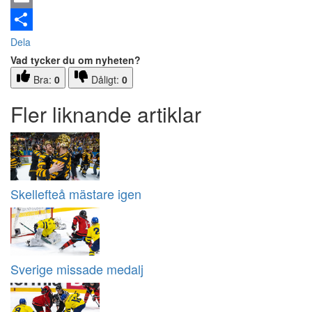
Email
Dela
Vad tycker du om nyheten?
Bra:
0
Dåligt:
0
Fler liknande artiklar
Skellefteå mästare igen
Sverige missade medalj