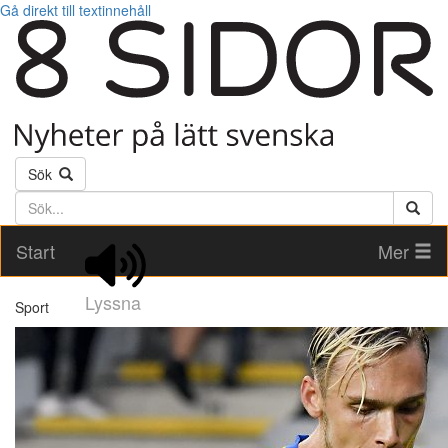
Gå direkt till textinnehåll
Sök
Söktext
Start
Mer
Lyssna
Sport