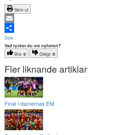
Skriv ut
Email
Dela
Vad tycker du om nyheten?
Bra:
0
Dåligt:
0
Fler liknande artiklar
Final i damernas EM