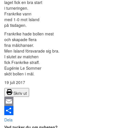
laget fick en bra start
i turneringen.
Frankrike vann
med 1-0 mot Island
på tisdagen.
Frankrike hade bollen mest
och skapade flera
fina målchanser.
Men Island försvarade sig bra.
I slutet av matchen
fick Frankrike straff.
Eugénie Le Sommer
sköt bollen i mål.
19 juli 2017
Skriv ut
Email
Dela
Vad tycker du om nyheten?