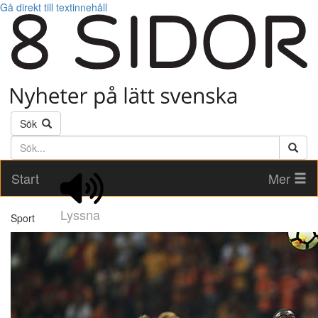
Gå direkt till textinnehåll
Sök
Söktext
Start
Mer
Lyssna
Sport