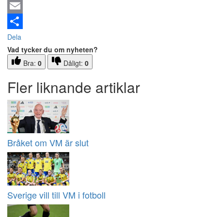
Email
Dela
Vad tycker du om nyheten?
Bra:
0
Dåligt:
0
Fler liknande artiklar
Bråket om VM är slut
Sverige vill till VM i fotboll