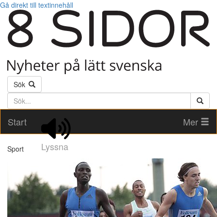
Gå direkt till textinnehåll
Sök
Söktext
Start
Mer
Lyssna
Sport