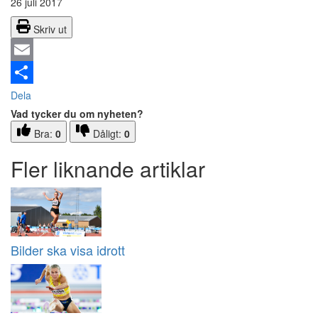
26 juli 2017
Skriv ut
Email
Dela
Vad tycker du om nyheten?
Bra:
0
Dåligt:
0
Fler liknande artiklar
Bilder ska visa idrott