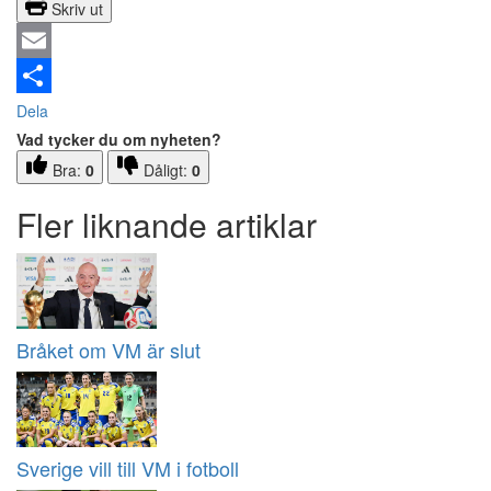
Skriv ut
Email
Dela
Vad tycker du om nyheten?
Bra:
0
Dåligt:
0
Fler liknande artiklar
Bråket om VM är slut
Sverige vill till VM i fotboll