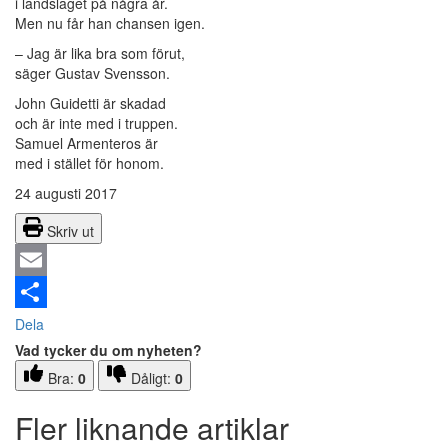
i landslaget på några år.
Men nu får han chansen igen.
– Jag är lika bra som förut,
säger Gustav Svensson.
John Guidetti är skadad
och är inte med i truppen.
Samuel Armenteros är
med i stället för honom.
24 augusti 2017
Skriv ut
Email
Dela
Vad tycker du om nyheten?
Bra:
0
Dåligt:
0
Fler liknande artiklar