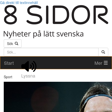
Gå direkt till textinnehåll
Sök
Söktext
Start
Mer
Lyssna
Sport