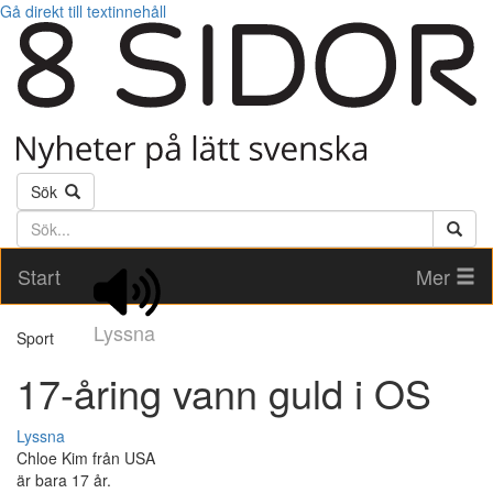
Gå direkt till textinnehåll
Sök
Söktext
Start
Mer
Lyssna
Sport
17-åring vann guld i OS
Lyssna
Chloe Kim från USA
är bara 17 år.