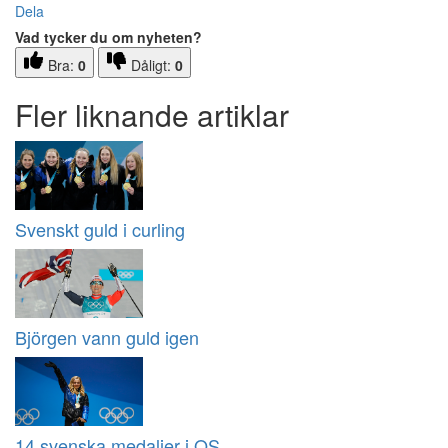
Dela
Vad tycker du om nyheten?
Bra:
0
Dåligt:
0
Fler liknande artiklar
Svenskt guld i curling
Björgen vann guld igen
14 svenska medaljer i OS