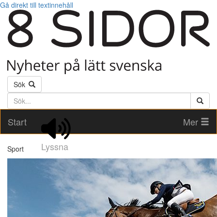
Gå direkt till textinnehåll
Sök
Söktext
Start
Mer
Lyssna
Sport