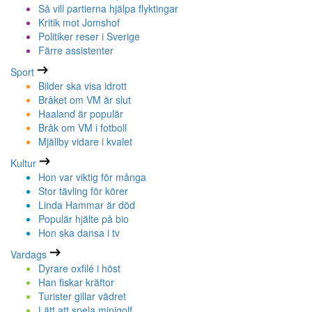
Så vill partierna hjälpa flyktingar
Kritik mot Jomshof
Politiker reser i Sverige
Färre assistenter
Sport
Bilder ska visa idrott
Bråket om VM är slut
Haaland är populär
Bråk om VM i fotboll
Mjällby vidare i kvalet
Kultur
Hon var viktig för många
Stor tävling för körer
Linda Hammar är död
Populär hjälte på bio
Hon ska dansa i tv
Vardags
Dyrare oxfilé i höst
Han fiskar kräftor
Turister gillar vädret
Lätt att spela minigolf