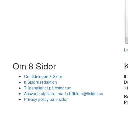
L
Om 8 Sidor
Om tidningen 8 Sidor
8 
8 Sidors redaktion
D
Tillgänglighet på 8sidor.se
1
Ansvarig utgivare:
marie.hillblom@8sidor.se
R
Privacy policy på 8 sidor
P