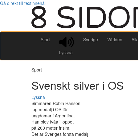
Gå direkt till textinnehåll
Start
Sverige
Världen
All
Lyssna
Sport
Svenskt silver i OS
Lyssna
Simmaren Robin Hanson
tog medalj i OS för
ungdomar i Argentina.
Han blev tvåa i loppet
på 200 meter frisim.
Det är Sveriges första medalj