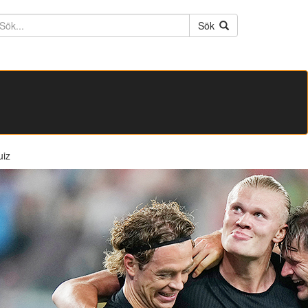
ktext
Sök
uiz