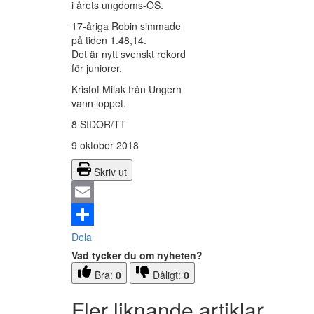
i årets ungdoms-OS.
17-åriga Robin simmade
på tiden 1.48,14.
Det är nytt svenskt rekord
för juniorer.
Kristof Milak från Ungern
vann loppet.
8 SIDOR/TT
9 oktober 2018
Skriv ut
Email
Dela
Vad tycker du om nyheten?
Bra:
0
Dåligt:
0
Fler liknande artiklar