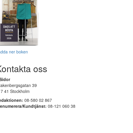
adda ner boken
Kontakta oss
Sidor
rakenbergsgatan 39
17 41 Stockholm
edaktionen:
08-580 02 867
renumerera/Kundtjänst:
08-121 060 38