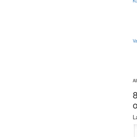
Ku
V
Al
8
L