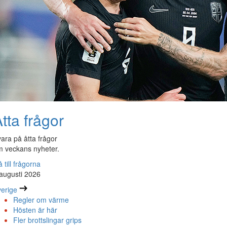
tta frågor
ara på åtta frågor
 veckans nyheter.
 till frågorna
augusti 2026
erige
Regler om värme
Hösten är här
Fler brottslingar grips