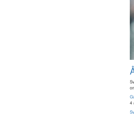
Å
Sv
om
Gå
4 
Sv