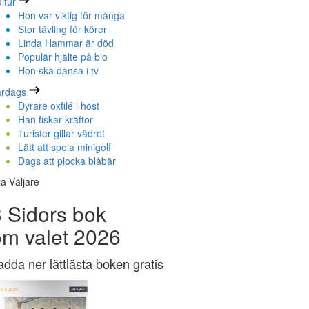
ltur
Hon var viktig för många
Stor tävling för körer
Linda Hammar är död
Populär hjälte på bio
Hon ska dansa i tv
ardags
Dyrare oxfilé i höst
Han fiskar kräftor
Turister gillar vädret
Lätt att spela minigolf
Dags att plocka blåbär
la Väljare
 Sidors bok
om valet 2026
adda ner lättlästa boken gratis