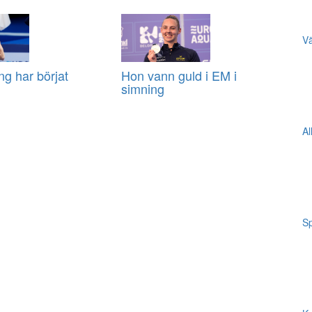
Vä
ng har börjat
Hon vann guld i EM i
simning
Al
Sp