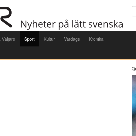
Sö
a Väljare
Sport
Kultur
Vardags
Krönika
Q