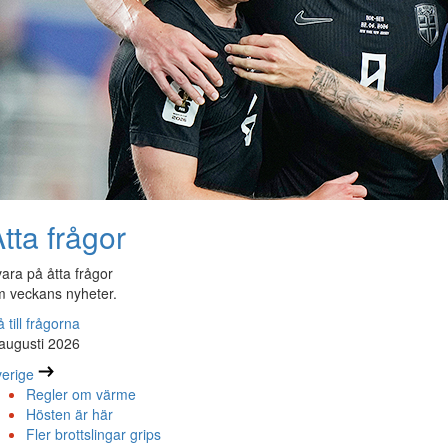
tta frågor
ara på åtta frågor
 veckans nyheter.
 till frågorna
augusti 2026
erige
Regler om värme
Hösten är här
Fler brottslingar grips