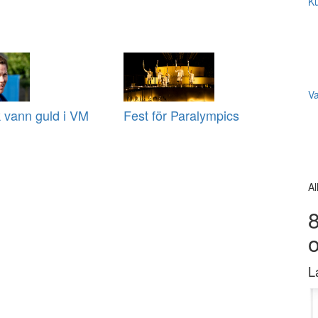
Ku
V
 vann guld i VM
Fest för Paralympics
Al
8
L