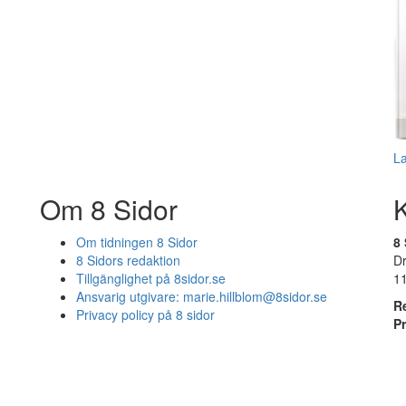
L
Om 8 Sidor
Om tidningen 8 Sidor
8 
8 Sidors redaktion
D
Tillgänglighet på 8sidor.se
1
Ansvarig utgivare:
marie.hillblom@8sidor.se
R
Privacy policy på 8 sidor
P