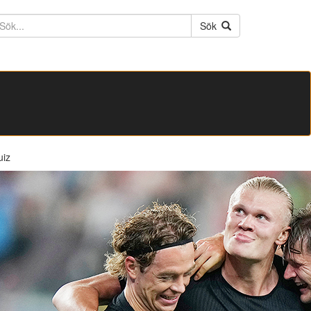
ktext
Sök
uiz