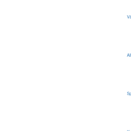
Vä
Al
Sp