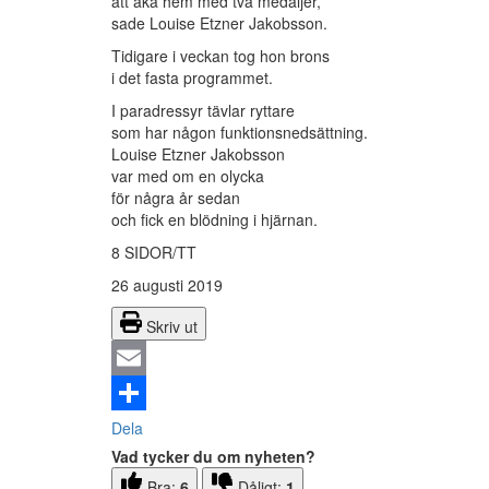
att åka hem med två medaljer,
sade Louise Etzner Jakobsson.
Tidigare i veckan tog hon brons
i det fasta programmet.
I paradressyr tävlar ryttare
som har någon funktionsnedsättning.
Louise Etzner Jakobsson
var med om en olycka
för några år sedan
och fick en blödning i hjärnan.
8 SIDOR/TT
26 augusti 2019
Skriv ut
Email
Dela
Vad tycker du om nyheten?
Bra:
6
Dåligt:
1