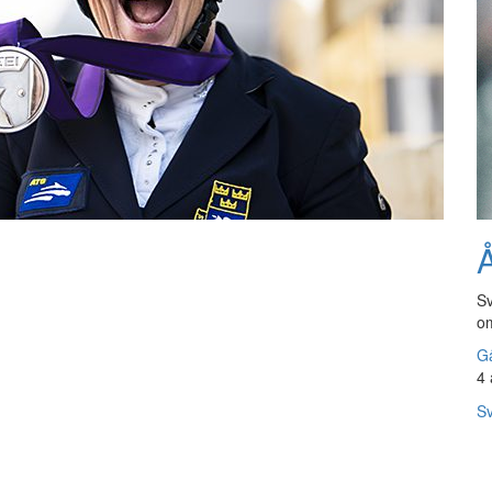
Å
Sv
om
Gå
4 
Sv