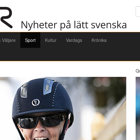
Sö
a Väljare
Sport
Kultur
Vardags
Krönika
Q