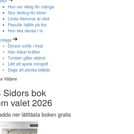
ltur
Hon var viktig för många
Stor tävling för körer
Linda Hammar är död
Populär hjälte på bio
Hon ska dansa i tv
ardags
Dyrare oxfilé i höst
Han fiskar kräftor
Turister gillar vädret
Lätt att spela minigolf
Dags att plocka blåbär
la Väljare
 Sidors bok
om valet 2026
adda ner lättlästa boken gratis