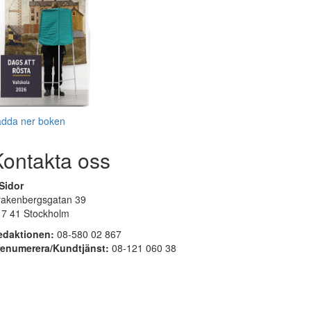
adda ner boken
Kontakta oss
Sidor
rakenbergsgatan 39
17 41 Stockholm
edaktionen:
08-580 02 867
renumerera/Kundtjänst:
08-121 060 38