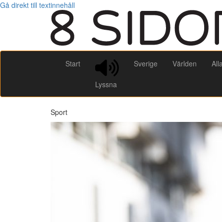
Gå direkt till textinnehåll
Start
Sverige
Världen
All
Lyssna
Sport