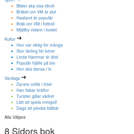
Bilder ska visa idrott
Bråket om VM är slut
Haaland är populär
Bråk om VM i fotboll
Mjällby vidare i kvalet
Kultur
Hon var viktig för många
Stor tävling för körer
Linda Hammar är död
Populär hjälte på bio
Hon ska dansa i tv
Vardags
Dyrare oxfilé i höst
Han fiskar kräftor
Turister gillar vädret
Lätt att spela minigolf
Dags att plocka blåbär
Alla Väljare
8 Sidors bok