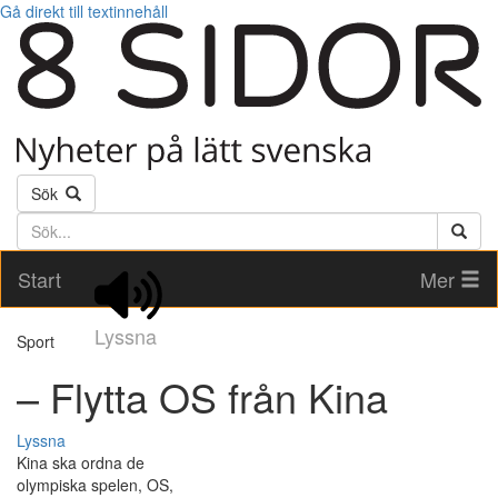
Gå direkt till textinnehåll
Sök
Söktext
Start
Mer
Lyssna
Sport
– Flytta OS från Kina
Lyssna
Kina ska ordna de
olympiska spelen, OS,