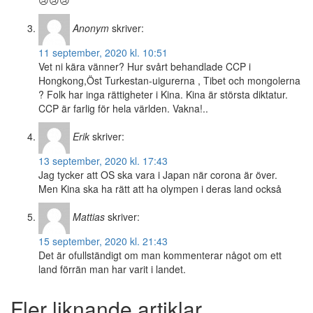
😢😢😢
Anonym
skriver:
11 september, 2020 kl. 10:51
Vet ni kära vänner? Hur svårt behandlade CCP i
Hongkong,Öst Turkestan-uigurerna , Tibet och mongolerna
? Folk har inga rättigheter i Kina. Kina är största diktatur.
CCP är farlig för hela världen. Vakna!..
Erik
skriver:
13 september, 2020 kl. 17:43
Jag tycker att OS ska vara i Japan när corona är över.
Men Kina ska ha rätt att ha olympen i deras land också
Mattias
skriver:
15 september, 2020 kl. 21:43
Det är ofullständigt om man kommenterar något om ett
land förrän man har varit i landet.
Fler liknande artiklar