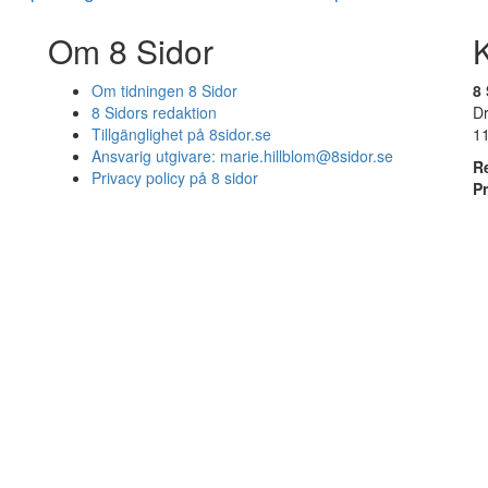
Om 8 Sidor
Om tidningen 8 Sidor
8 
8 Sidors redaktion
D
Tillgänglighet på 8sidor.se
1
Ansvarig utgivare:
marie.hillblom@8sidor.se
R
Privacy policy på 8 sidor
P