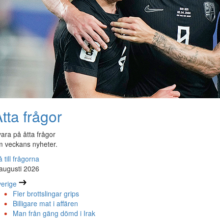
tta frågor
ara på åtta frågor
 veckans nyheter.
 till frågorna
augusti 2026
erige
Fler brottslingar grips
Billigare mat i affären
Man från gäng dömd i Irak