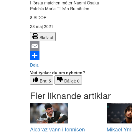
I första matchen möter Naomi Osaka
Patricia Maria Ti från Rumänien.
8 SIDOR
28 maj 2021
Skriv ut
Email
Dela
Vad tycker du om nyheten?
Bra:
5
Dåligt:
0
Fler liknande artiklar
Alcaraz vann i tennisen
Mikael Yme