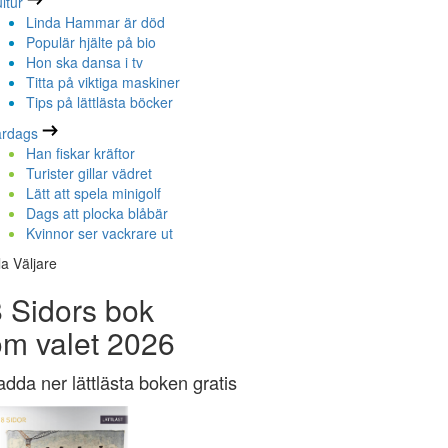
ltur
Linda Hammar är död
Populär hjälte på bio
Hon ska dansa i tv
Titta på viktiga maskiner
Tips på lättlästa böcker
ardags
Han fiskar kräftor
Turister gillar vädret
Lätt att spela minigolf
Dags att plocka blåbär
Kvinnor ser vackrare ut
la Väljare
 Sidors bok
om valet 2026
adda ner lättlästa boken gratis