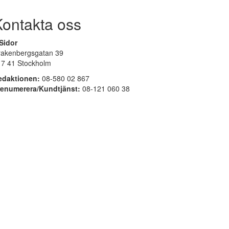
Kontakta oss
Sidor
rakenbergsgatan 39
17 41 Stockholm
edaktionen:
08-580 02 867
renumerera/Kundtjänst:
08-121 060 38