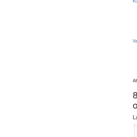
Ku
V
Al
8
L