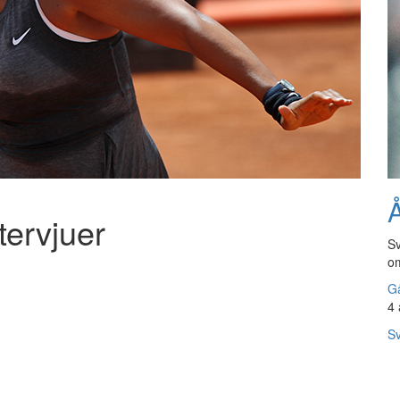
Å
tervjuer
Sv
om
Gå
4 
Sv