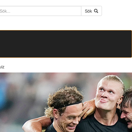
ktext
Sök
uiz