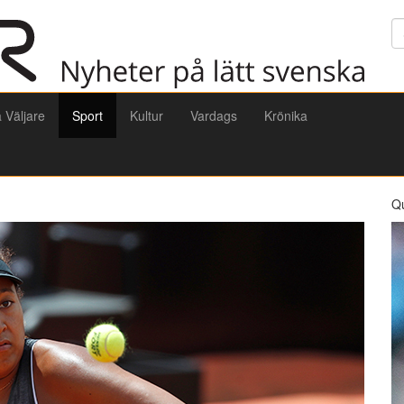
Sö
a Väljare
Sport
Kultur
Vardags
Krönika
Q