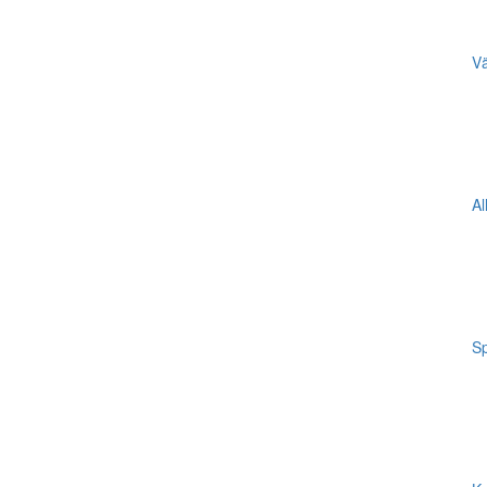
Vä
Al
Sp