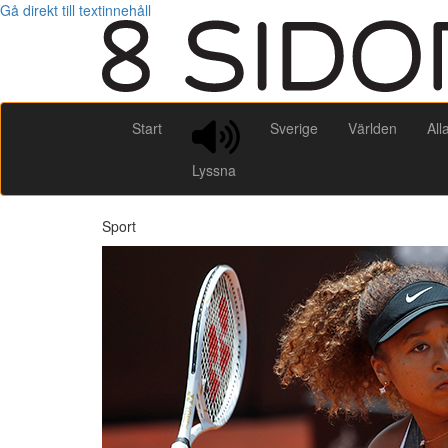
Gå direkt till textinnehåll
Start
Sverige
Världen
All
Lyssna
Sport