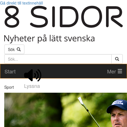
Gå direkt till textinnehåll
Sök
Söktext
Start
Mer
Lyssna
Sport