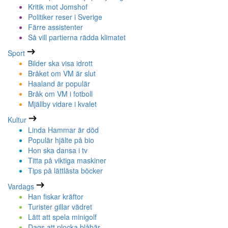
Kritik mot Jomshof
Politiker reser i Sverige
Färre assistenter
Så vill partierna rädda klimatet
Sport
Bilder ska visa idrott
Bråket om VM är slut
Haaland är populär
Bråk om VM i fotboll
Mjällby vidare i kvalet
Kultur
Linda Hammar är död
Populär hjälte på bio
Hon ska dansa i tv
Titta på viktiga maskiner
Tips på lättlästa böcker
Vardags
Han fiskar kräftor
Turister gillar vädret
Lätt att spela minigolf
Dags att plocka blåbär