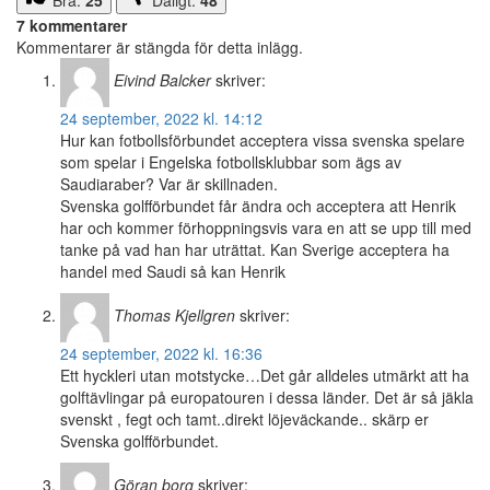
Bra:
25
Dåligt:
48
7 kommentarer
Kommentarer är stängda för detta inlägg.
Eivind Balcker
skriver:
24 september, 2022 kl. 14:12
Hur kan fotbollsförbundet acceptera vissa svenska spelare
som spelar i Engelska fotbollsklubbar som ägs av
Saudiaraber? Var är skillnaden.
Svenska golfförbundet får ändra och acceptera att Henrik
har och kommer förhoppningsvis vara en att se upp till med
tanke på vad han har uträttat. Kan Sverige acceptera ha
handel med Saudi så kan Henrik
Thomas Kjellgren
skriver:
24 september, 2022 kl. 16:36
Ett hyckleri utan motstycke…Det går alldeles utmärkt att ha
golftävlingar på europatouren i dessa länder. Det är så jäkla
svenskt , fegt och tamt..direkt löjeväckande.. skärp er
Svenska golfförbundet.
Göran borg
skriver: