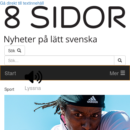
Gå direkt till textinnehåll
Sök
Söktext
Start
Mer
Lyssna
Sport