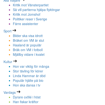
Alla Väljare
Kritik mot Vänsterpartiet
Så vill partierna hjälpa flyktingar
Kritik mot Jomshof
Politiker reser i Sverige
Färre assistenter
Sport
Bilder ska visa idrott
Bråket om VM är slut
Haaland är populär
Bråk om VM i fotboll
Mjällby vidare i kvalet
Kultur
Hon var viktig för många
Stor tävling för körer
Linda Hammar är död
Populär hjälte på bio
Hon ska dansa i tv
Vardags
Dyrare oxfilé i höst
Han fiskar kräftor