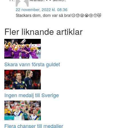
22 november, 2022 kl. 08:36
Stackars dom, dom var så bra!😥😓😪😭😢🥺😿
Fler liknande artiklar
Skara vann första guldet
Ingen medalj till Sverige
Flera chanser till medaljer