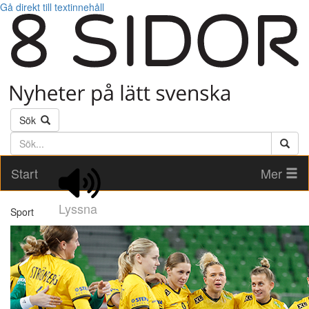
Gå direkt till textinnehåll
Sök
Söktext
Start
Mer
Lyssna
Sport