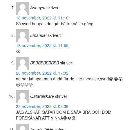
Anonym
skriver:
18 november, 2022 kl. 11:16
Så synd hoppas det går bättre nästa gång
Emanuel
skriver:
18 november, 2022 kl. 11:55
😭
BBBBBBBBBBB
skriver:
20 november, 2022 kl. 17:32
de har kämpat men ändå får de inte medaljer,synd😭😭😭
😢😤😤😤
Qatarälskare
skriver:
22 november, 2022 kl. 08:36
JAG ÄLSKAR QATAR DOM E SÅÅÅ BRA OCH DOM
FÖRSKÄNAR ATT VINNA😢💔😔
Aranäs!!❤❤
skriver: