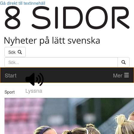
Gå direkt till textinnehåll
Sök
Söktext
Start
Mer
Lyssna
Sport