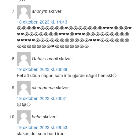
anonym
skriver:
18 oktober, 2023 kl. 14:43
😭😭😭😭❤😭😭😭😭😭❤😭😭😭😭😭😭😭❤❤❤😭😭😭❤
❤❤😭😭😭😭😭😭😭❤❤❤😭❤❤❤😭😭😭😭😭😭😭😭😭
❤❤❤❤❤😭😭😭😭😭😭😭😭😭😭😭❤❤❤😭😭😭😭😭😭
😭😭😭😭😭😭😭❤😭😭😭😭😭😭😭
Gabar somali
skriver:
19 oktober, 2023 kl. 06:38
Fel att döda någon som inte gjorde något hemskt😢
din mamma
skriver:
19 oktober, 2023 kl. 08:31
😔😭😢
bobo
skriver:
19 oktober, 2023 kl. 08:53
stakas det som bor i iran