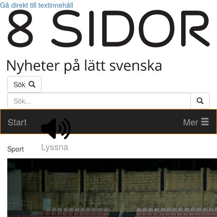
Gå direkt till textinnehåll
Sök
Söktext
Start
Mer
Lyssna
Sport