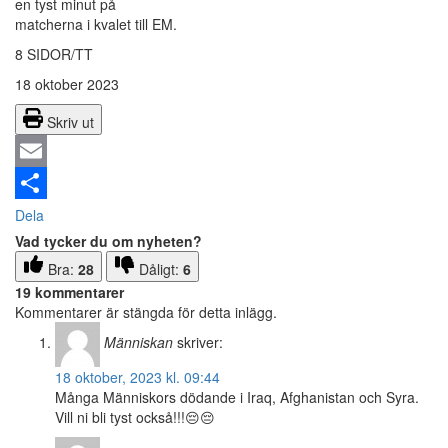
en tyst minut på
matcherna i kvalet till EM.
8 SIDOR/TT
18 oktober 2023
Skriv ut
Email
Dela
Vad tycker du om nyheten?
Bra:
28
Dåligt:
6
19 kommentarer
Kommentarer är stängda för detta inlägg.
Människan
skriver:
18 oktober, 2023 kl. 09:44
Många Människors dödande i Iraq, Afghanistan och Syra.
Vill ni bli tyst också!!!😔😔