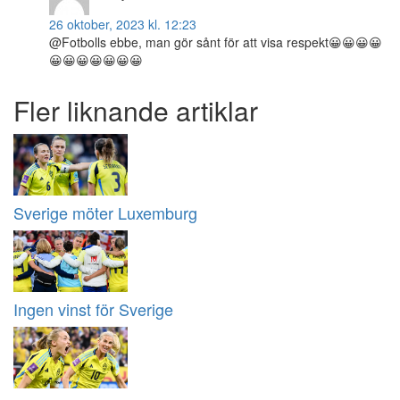
26 oktober, 2023 kl. 12:23
@Fotbolls ebbe, man gör sånt för att visa respekt😀😀😀😀
😀😀😀😀😀😀😀
Fler liknande artiklar
Sverige möter Luxemburg
Ingen vinst för Sverige