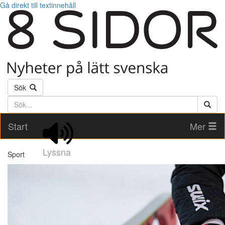
Gå direkt till textinnehåll
Sök
Söktext
Start
Mer
Lyssna
Sport