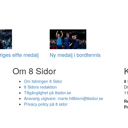
riges elfte medalj
Ny medalj i bordtennis
Om 8 Sidor
Om tidningen 8 Sidor
8 
8 Sidors redaktion
D
Tillgänglighet på 8sidor.se
1
Ansvarig utgivare:
marie.hillblom@8sidor.se
R
Privacy policy på 8 sidor
P