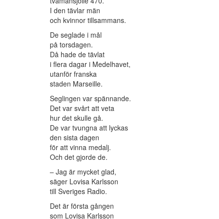
tvåmansjolle 470.
I den tävlar män
och kvinnor tillsammans.
De seglade i mål
på torsdagen.
Då hade de tävlat
i flera dagar i Medelhavet,
utanför franska
staden Marseille.
Seglingen var spännande.
Det var svårt att veta
hur det skulle gå.
De var tvungna att lyckas
den sista dagen
för att vinna medalj.
Och det gjorde de.
– Jag är mycket glad,
säger Lovisa Karlsson
till Sveriges Radio.
Det är första gången
som Lovisa Karlsson