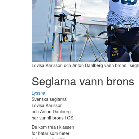
Lovisa Karlsson och Anton Dahlberg vann brons i segli
Seglarna vann brons
Lyssna
Svenska seglarna
Lovisa Karlsson
och Anton Dahlberg
har vunnit brons i OS.
De kom trea i klassen
för båtar som heter