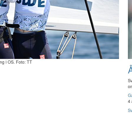
ng i OS. Foto: TT
Å
Sv
om
Gå
4 
Sv