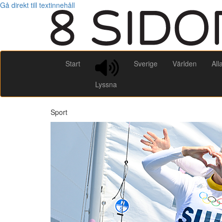
Gå direkt till textinnehåll
Start
Sverige
Världen
All
Lyssna
Sport