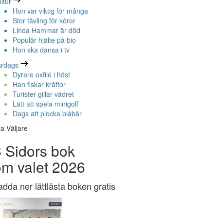
ltur
Hon var viktig för många
Stor tävling för körer
Linda Hammar är död
Populär hjälte på bio
Hon ska dansa i tv
ardags
Dyrare oxfilé i höst
Han fiskar kräftor
Turister gillar vädret
Lätt att spela minigolf
Dags att plocka blåbär
la Väljare
 Sidors bok
om valet 2026
adda ner lättlästa boken gratis