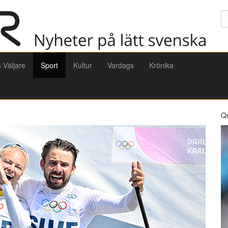
Sö
a Väljare
Sport
Kultur
Vardags
Krönika
Q