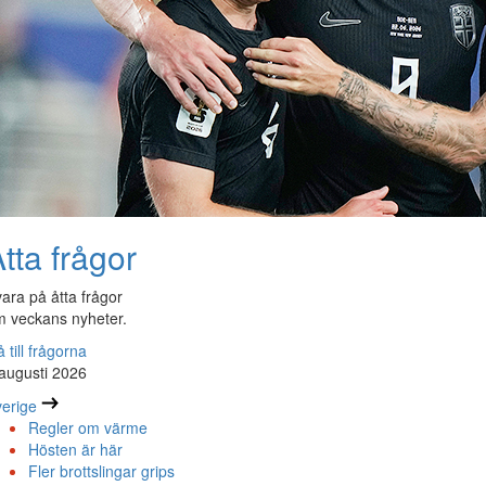
tta frågor
ara på åtta frågor
 veckans nyheter.
 till frågorna
augusti 2026
erige
Regler om värme
Hösten är här
Fler brottslingar grips