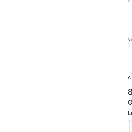
Ku
V
Al
8
L