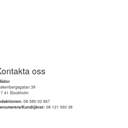
Kontakta oss
Sidor
rakenbergsgatan 39
17 41 Stockholm
edaktionen:
08-580 02 867
renumerera/Kundtjänst:
08-121 060 38