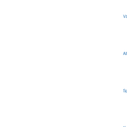
Vä
Al
Sp