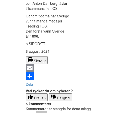
och Anton Dahlberg tävlar
tillsammans i ett OS.
Genom tiderna har Sverige
vunnit många medaljer
i segling i OS.
Den första vann Sverige
år 1896.
8 SIDOR/TT
8 augusti 2024
Skriv ut
Email
Dela
Vad tycker du om nyheten?
Bra:
15
Dåligt:
1
5 kommentarer
Kommentarer är stängda för detta inlägg.