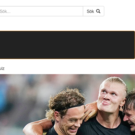
ktext
Sök
uiz