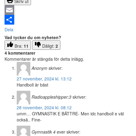
Skriv ut
Email
Dela
Vad tycker du om nyheten?
Bra:
11
Dåligt:
2
4 kommentarer
Kommentarer är stängda för detta inlägg.
Anonym
skriver:
27 november, 2024 kl. 13:12
Handboll är bäst
Radioappleshipper;3
skriver:
28 november, 2024 kl. 08:12
umm… GYMNASTIK E BÄTTRE- Men idc handboll e väl
också.. Fine-
Gymnastik 4 ever
skriver: