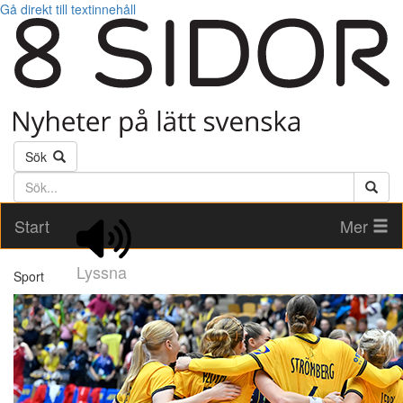
Gå direkt till textinnehåll
Sök
Söktext
Start
Mer
Lyssna
Sport