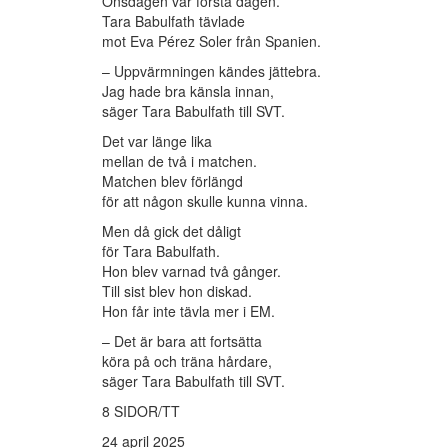
Onsdagen var första dagen.
Tara Babulfath tävlade
mot Eva Pérez Soler från Spanien.
– Uppvärmningen kändes jättebra.
Jag hade bra känsla innan,
säger Tara Babulfath till SVT.
Det var länge lika
mellan de två i matchen.
Matchen blev förlängd
för att någon skulle kunna vinna.
Men då gick det dåligt
för Tara Babulfath.
Hon blev varnad två gånger.
Till sist blev hon diskad.
Hon får inte tävla mer i EM.
– Det är bara att fortsätta
köra på och träna hårdare,
säger Tara Babulfath till SVT.
8 SIDOR/TT
24 april 2025