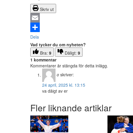
Skriv ut
Email
Dela
Vad tycker du om nyheten?
Bra:
9
Dåligt:
9
1 kommentar
Kommentarer är stängda för detta inlägg.
o
skriver:
24 april, 2025 kl. 13:15
va dåigt av er
Fler liknande artiklar