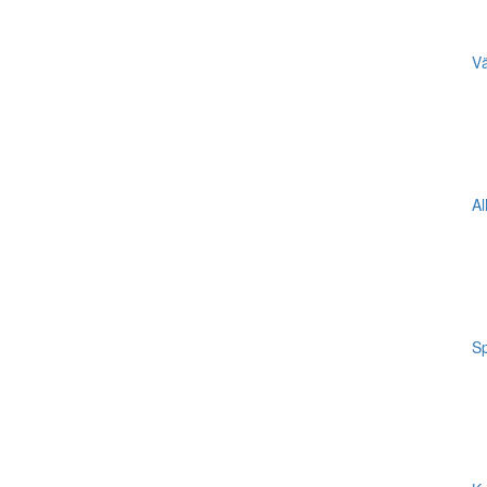
Vä
Al
Sp