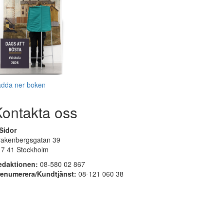
adda ner boken
Kontakta oss
Sidor
rakenbergsgatan 39
17 41 Stockholm
edaktionen:
08-580 02 867
renumerera/Kundtjänst:
08-121 060 38