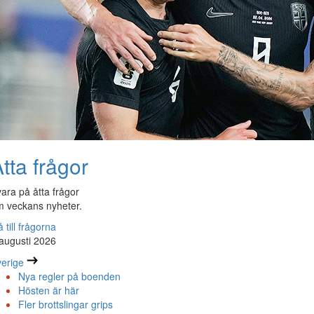
tta frågor
ara på åtta frågor
 veckans nyheter.
 till frågorna
augusti 2026
erige
Nya regler på boenden
Hösten är här
Fler brottslingar grips