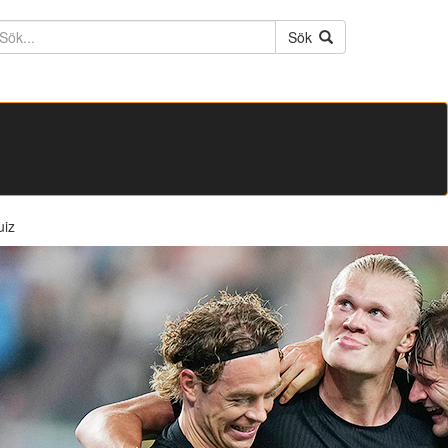
ktext
Sök
uiz