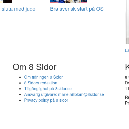
 sluta med judo
Bra svensk start på OS
L
Om 8 Sidor
Om tidningen 8 Sidor
8 
8 Sidors redaktion
D
Tillgänglighet på 8sidor.se
1
Ansvarig utgivare:
marie.hillblom@8sidor.se
R
Privacy policy på 8 sidor
P