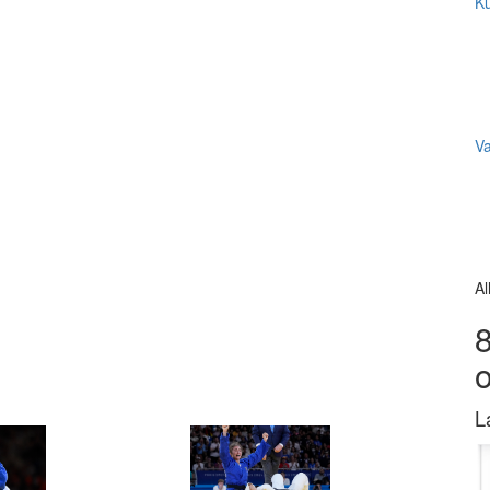
Ku
V
Al
8
L