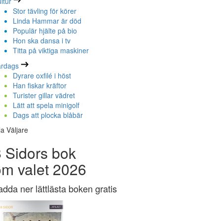
ltur
Stor tävling för körer
Linda Hammar är död
Populär hjälte på bio
Hon ska dansa i tv
Titta på viktiga maskiner
ardags
Dyrare oxfilé i höst
Han fiskar kräftor
Turister gillar vädret
Lätt att spela minigolf
Dags att plocka blåbär
la Väljare
 Sidors bok
om valet 2026
adda ner lättlästa boken gratis