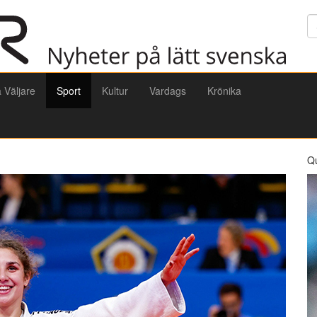
Sö
a Väljare
Sport
Kultur
Vardags
Krönika
Q