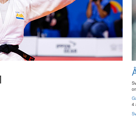
Å
M
Sv
om
Gå
4 
Sv