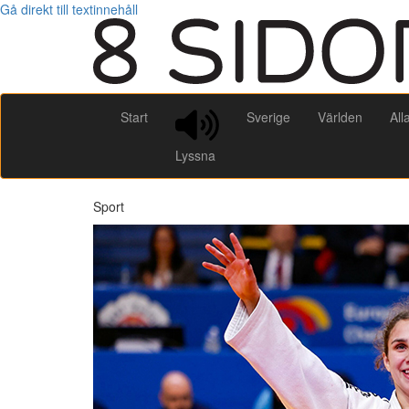
Gå direkt till textinnehåll
Start
Sverige
Världen
All
Lyssna
Sport