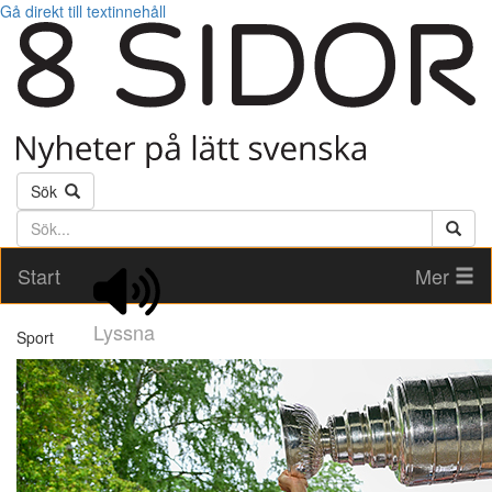
Gå direkt till textinnehåll
Sök
Söktext
Start
Mer
Lyssna
Sport