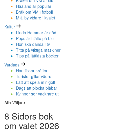
Bråket om VM är slut
Haaland är populär
Bråk om VM i fotboll
Mjällby vidare i kvalet
Kultur
Linda Hammar är död
Populär hjälte på bio
Hon ska dansa i tv
Titta på viktiga maskiner
Tips på lättlästa böcker
Vardags
Han fiskar kräftor
Turister gillar vädret
Lätt att spela minigolf
Dags att plocka blåbär
Kvinnor ser vackrare ut
Alla Väljare
8 Sidors bok
om valet 2026