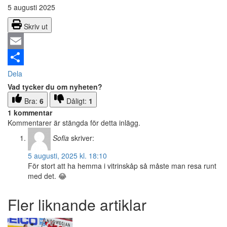
5 augusti 2025
Skriv ut
Email
Dela
Vad tycker du om nyheten?
Bra:
6
Dåligt:
1
1 kommentar
Kommentarer är stängda för detta inlägg.
Sofia
skriver:
5 augusti, 2025 kl. 18:10
För stort att ha hemma i vitrinskåp så måste man resa runt
med det. 😂
Fler liknande artiklar