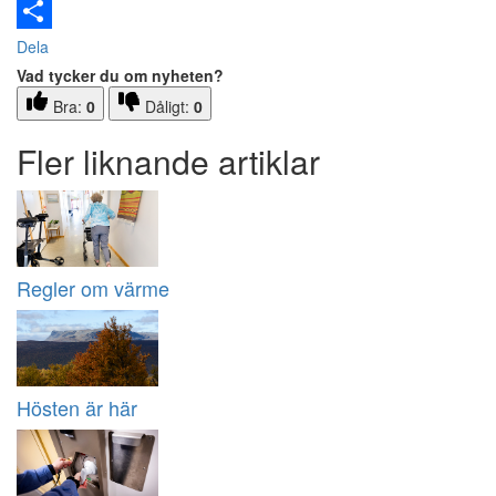
Email
Dela
Vad tycker du om nyheten?
Bra:
0
Dåligt:
0
Fler liknande artiklar
Regler om värme
Hösten är här