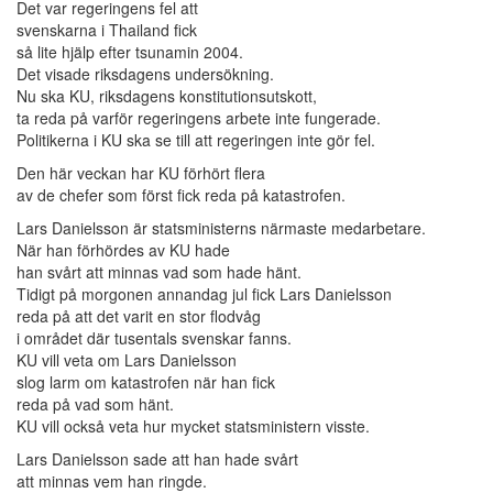
Det var regeringens fel att
svenskarna i Thailand fick
så lite hjälp efter tsunamin 2004.
Det visade riksdagens undersökning.
Nu ska KU, riksdagens konstitutionsutskott,
ta reda på varför regeringens arbete inte fungerade.
Politikerna i KU ska se till att regeringen inte gör fel.
Den här veckan har KU förhört flera
av de chefer som först fick reda på katastrofen.
Lars Danielsson är statsministerns närmaste medarbetare.
När han förhördes av KU hade
han svårt att minnas vad som hade hänt.
Tidigt på morgonen annandag jul fick Lars Danielsson
reda på att det varit en stor flodvåg
i området där tusentals svenskar fanns.
KU vill veta om Lars Danielsson
slog larm om katastrofen när han fick
reda på vad som hänt.
KU vill också veta hur mycket statsministern visste.
Lars Danielsson sade att han hade svårt
att minnas vem han ringde.