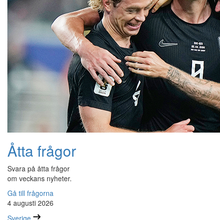
Åtta frågor
Svara på åtta frågor
om veckans nyheter.
Gå till frågorna
4 augusti 2026
Sverige