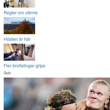
Regler om värme
Hösten är här
Fler brottslingar grips
Quiz