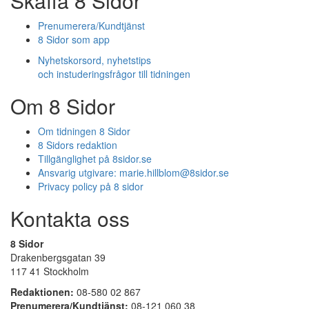
Skaffa 8 Sidor
Prenumerera/Kundtjänst
8 Sidor som app
Nyhetskorsord, nyhetstips
och instuderingsfrågor till tidningen
Om 8 Sidor
Om tidningen 8 Sidor
8 Sidors redaktion
Tillgänglighet på 8sidor.se
Ansvarig utgivare:
marie.hillblom@8sidor.se
Privacy policy på 8 sidor
Kontakta oss
8 Sidor
Drakenbergsgatan 39
117 41 Stockholm
Redaktionen:
08-580 02 867
Prenumerera/Kundtjänst:
08-121 060 38