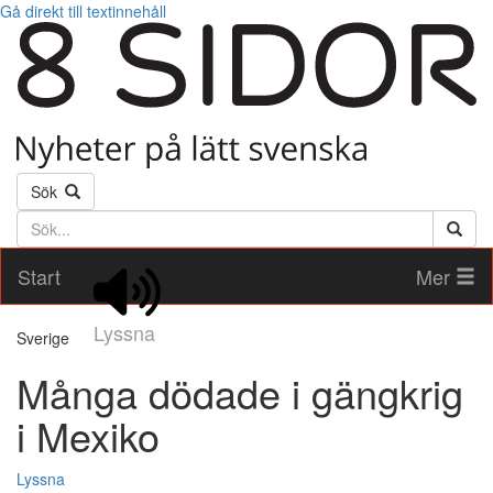
Gå direkt till textinnehåll
Sök
Söktext
Start
Mer
Lyssna
Sverige
Många dödade i gängkrig
i Mexiko
Lyssna