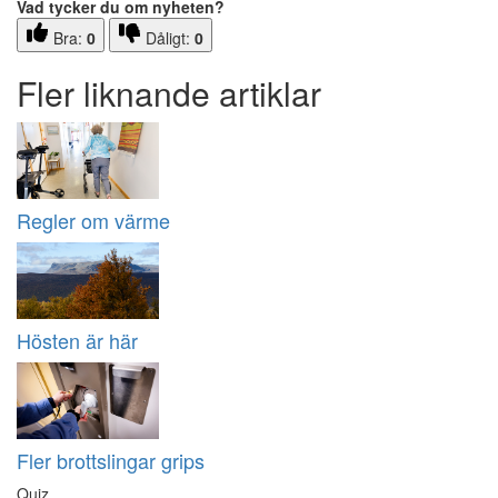
Vad tycker du om nyheten?
Bra:
0
Dåligt:
0
Fler liknande artiklar
Regler om värme
Hösten är här
Fler brottslingar grips
Quiz