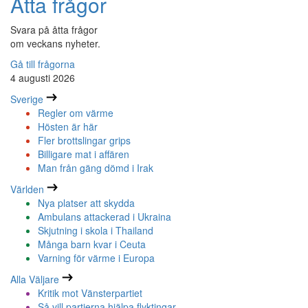
Åtta frågor
Svara på åtta frågor
om veckans nyheter.
Gå till frågorna
4 augusti 2026
Sverige
Regler om värme
Hösten är här
Fler brottslingar grips
Billigare mat i affären
Man från gäng dömd i Irak
Världen
Nya platser att skydda
Ambulans attackerad i Ukraina
Skjutning i skola i Thailand
Många barn kvar i Ceuta
Varning för värme i Europa
Alla Väljare
Kritik mot Vänsterpartiet
Så vill partierna hjälpa flyktingar