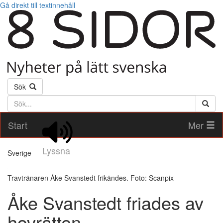
Gå direkt till textinnehåll
Sök
Söktext
Start
Mer
Lyssna
Sverige
Travtränaren Åke Svanstedt frikändes. Foto: Scanpix
Åke Svanstedt friades av
hovrätten