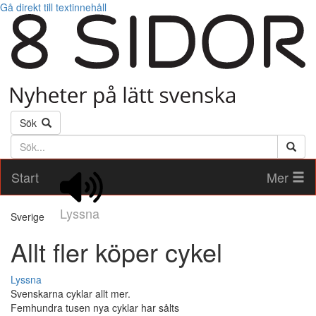
Gå direkt till textinnehåll
Sök
Söktext
Start
Mer
Lyssna
Sverige
Allt fler köper cykel
Lyssna
Svenskarna cyklar allt mer.
Femhundra tusen nya cyklar har sålts