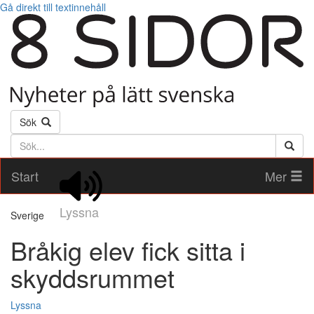
Gå direkt till textinnehåll
Sök
Söktext
Start
Mer
Lyssna
Sverige
Bråkig elev fick sitta i
skyddsrummet
Lyssna