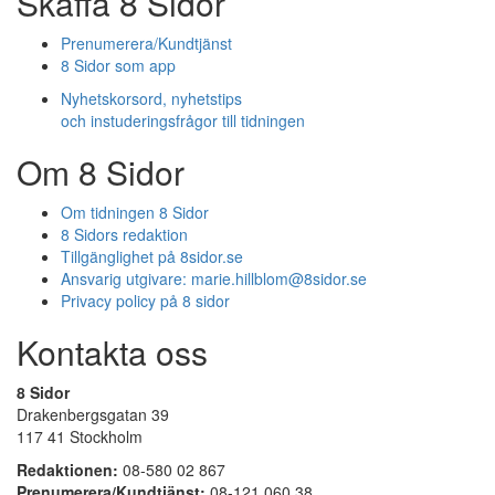
Skaffa 8 Sidor
Prenumerera/Kundtjänst
8 Sidor som app
Nyhetskorsord, nyhetstips
och instuderingsfrågor till tidningen
Om 8 Sidor
Om tidningen 8 Sidor
8 Sidors redaktion
Tillgänglighet på 8sidor.se
Ansvarig utgivare:
marie.hillblom@8sidor.se
Privacy policy på 8 sidor
Kontakta oss
8 Sidor
Drakenbergsgatan 39
117 41 Stockholm
Redaktionen:
08-580 02 867
Prenumerera/Kundtjänst:
08-121 060 38