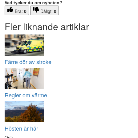
Vad tycker du om nyheten?
Bra:
0
Dåligt:
0
Fler liknande artiklar
Färre dör av stroke
Regler om värme
Hösten är här
Quiz