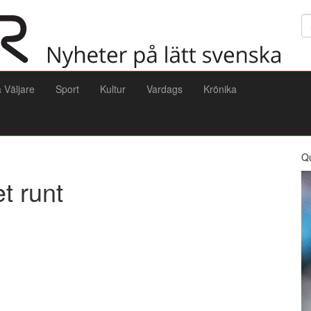
Sö
a Väljare
Sport
Kultur
Vardags
Krönika
Q
t runt