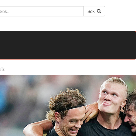
ktext
Sök
uiz