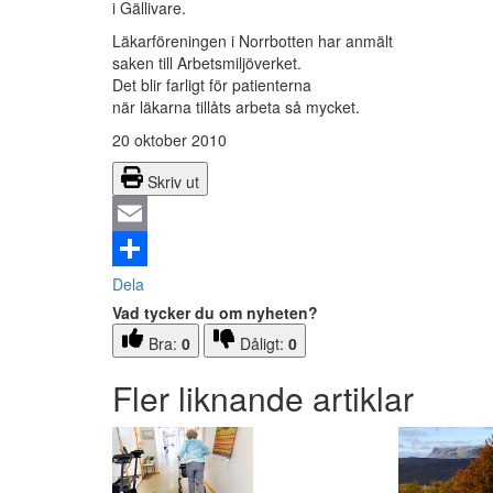
i Gällivare.
Läkarföreningen i Norrbotten har anmält
saken till Arbetsmiljöverket.
Det blir farligt för patienterna
när läkarna tillåts arbeta så mycket.
20 oktober 2010
Skriv ut
Email
Dela
Vad tycker du om nyheten?
Bra:
0
Dåligt:
0
Fler liknande artiklar