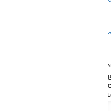
Ku
V
Al
8
L