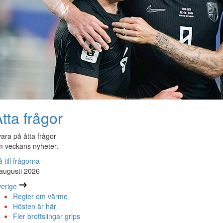
tta frågor
ara på åtta frågor
 veckans nyheter.
 till frågorna
augusti 2026
erige
Regler om värme
Hösten är här
Fler brottslingar grips