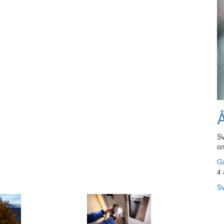
Å
Sv
om
Gå
4 
Sv