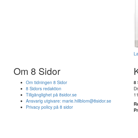
L
Om 8 Sidor
Om tidningen 8 Sidor
8 
8 Sidors redaktion
D
Tillgänglighet på 8sidor.se
1
Ansvarig utgivare:
marie.hillblom@8sidor.se
R
Privacy policy på 8 sidor
P