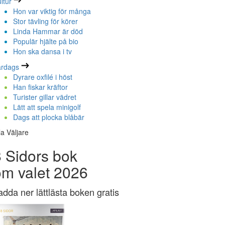
ltur
Hon var viktig för många
Stor tävling för körer
Linda Hammar är död
Populär hjälte på bio
Hon ska dansa i tv
ardags
Dyrare oxfilé i höst
Han fiskar kräftor
Turister gillar vädret
Lätt att spela minigolf
Dags att plocka blåbär
la Väljare
 Sidors bok
om valet 2026
adda ner lättlästa boken gratis