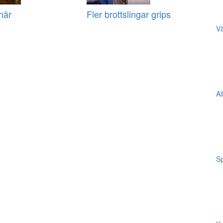
här
Fler brottslingar grips
Vä
Al
Sp