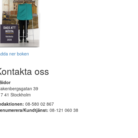
adda ner boken
Kontakta oss
Sidor
rakenbergsgatan 39
17 41 Stockholm
edaktionen:
08-580 02 867
renumerera/Kundtjänst:
08-121 060 38