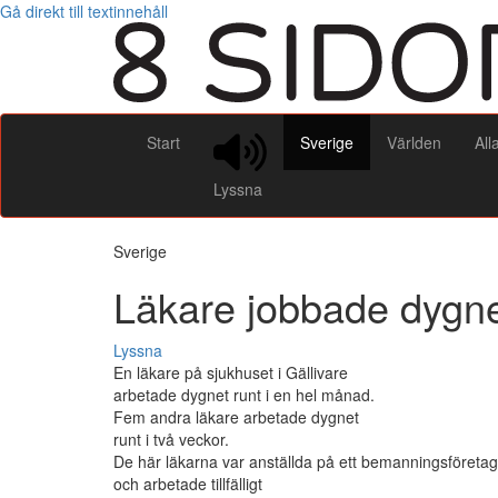
Gå direkt till textinnehåll
Start
Sverige
Världen
All
Lyssna
Sverige
Läkare jobbade dygne
Lyssna
En läkare på sjukhuset i Gällivare
arbetade dygnet runt i en hel månad.
Fem andra läkare arbetade dygnet
runt i två veckor.
De här läkarna var anställda på ett bemanningsföretag
och arbetade tillfälligt