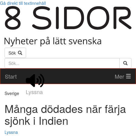
Gå direkt till textinnehåll
Sök
Söktext
Start
Mer
Lyssna
Sverige
Många dödades när färja
sjönk i Indien
Lyssna