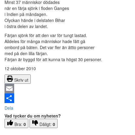
Minst 37 människor dödades
när en färja sjönk i floden Ganges
i Indien på måndagen.
Olyckan hände i delstaten Bihar
i östra delen av landet.
Färjan sjönk för att den var för tungt lastad.
Alldeles för många människor hade fått gå
ombord på båten. Det var fler än åttio personer
med på den lilla färjan.
Färjan är byggd för att kunna ta högst 30 personer.
12 oktober 2010
Skriv ut
Email
Dela
Vad tycker du om nyheten?
Bra:
0
Dåligt:
0