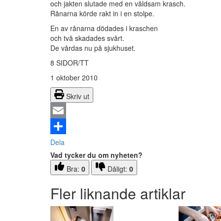
och jakten slutade med en våldsam krasch.
Rånarna körde rakt in i en stolpe.
En av rånarna dödades i kraschen
och två skadades svårt.
De vårdas nu på sjukhuset.
8 SIDOR/TT
1 oktober 2010
Skriv ut
Email
Dela
Vad tycker du om nyheten?
Bra:
0
Dåligt:
0
Fler liknande artiklar