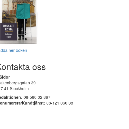
adda ner boken
Kontakta oss
Sidor
rakenbergsgatan 39
17 41 Stockholm
edaktionen:
08-580 02 867
renumerera/Kundtjänst:
08-121 060 38