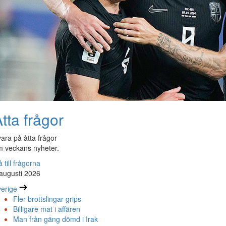
tta frågor
ara på åtta frågor
 veckans nyheter.
 till frågorna
augusti 2026
erige
Fler brottslingar grips
Billigare mat i affären
Man från gäng dömd i Irak