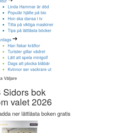
ltur
Linda Hammar är död
Populär hjälte på bio
Hon ska dansa i tv
Titta på viktiga maskiner
Tips på lättlästa böcker
ardags
Han fiskar kräftor
Turister gillar vädret
Lätt att spela minigolf
Dags att plocka blåbär
Kvinnor ser vackrare ut
la Väljare
 Sidors bok
om valet 2026
adda ner lättlästa boken gratis