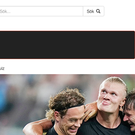
ktext
Sök
uiz