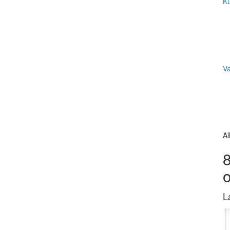
Ku
V
Al
8
L