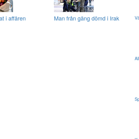
at i affären
Man från gäng dömd i Irak
Vä
Al
Sp