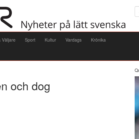
Sö
a Väljare
Sport
Kultur
Vardags
Krönika
Q
en och dog