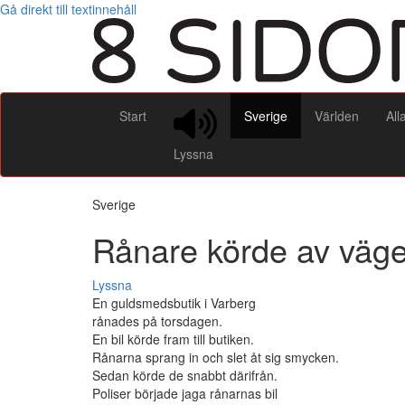
Gå direkt till textinnehåll
Start
Sverige
Världen
All
Lyssna
Sverige
Rånare körde av väg
Lyssna
En guldsmedsbutik i Varberg
rånades på torsdagen.
En bil körde fram till butiken.
Rånarna sprang in och slet åt sig smycken.
Sedan körde de snabbt därifrån.
Poliser började jaga rånarnas bil