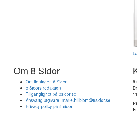
L
Om 8 Sidor
Om tidningen 8 Sidor
8 
8 Sidors redaktion
D
Tillgänglighet på 8sidor.se
1
Ansvarig utgivare:
marie.hillblom@8sidor.se
R
Privacy policy på 8 sidor
P