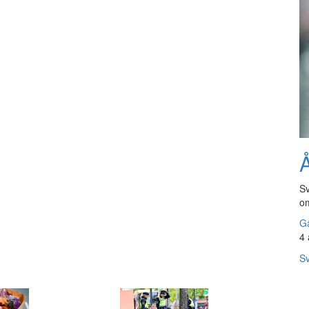
Å
Sv
om
Gå
4 
Sv