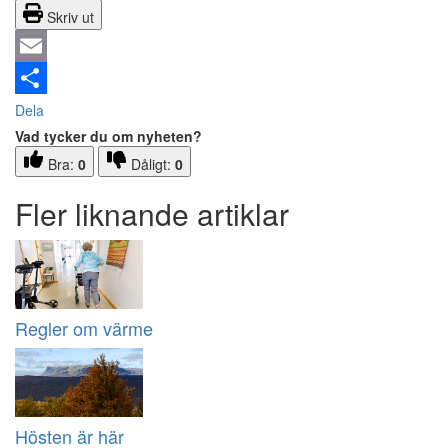
Skriv ut
Email
Dela
Vad tycker du om nyheten?
Bra:
0
Dåligt:
0
Fler liknande artiklar
Regler om värme
Hösten är här