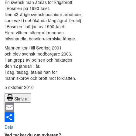
En svensk man åtalas för krigsbrott
i Bosnien på 1990-talet.
Den 43-årige svensk-bosniern arbetade
som vakt i det ökända fånglägret Dretelj
i Bosnien i början av 1990-talet.
Flera vittnen säger att mannen
misshandlat bosnien-serbiska fångar.
Mannen kom till Sverige 2001
och blev svensk medborgare 2006.
Han greps av polisen och häktades
den 12 januari i år.
I dag, tisdag, åtalas han för
människorov och brott mot folkrätten.
5 oktober 2010
Skriv ut
Email
Dela
Vad tycker du om nyheten?