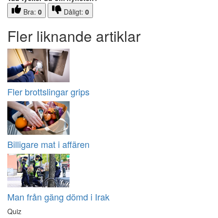
Bra:
0
Dåligt:
0
Fler liknande artiklar
Fler brottslingar grips
Billigare mat i affären
Man från gäng dömd i Irak
Quiz