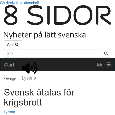
Gå direkt till textinnehåll
Sök
Söktext
Start
Mer
Lyssna
Sverige
Svensk åtalas för
krigsbrott
Lyssna