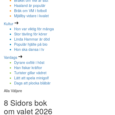
Bråket om VM är slut
Haaland är populär
Bråk om VM i fotboll
Mjällby vidare i kvalet
Kultur
Hon var viktig för många
Stor tävling för körer
Linda Hammar är död
Populär hjälte på bio
Hon ska dansa i tv
Vardags
Dyrare oxfilé i höst
Han fiskar kräftor
Turister gillar vädret
Lätt att spela minigolf
Dags att plocka blåbär
Alla Väljare
8 Sidors bok
om valet 2026