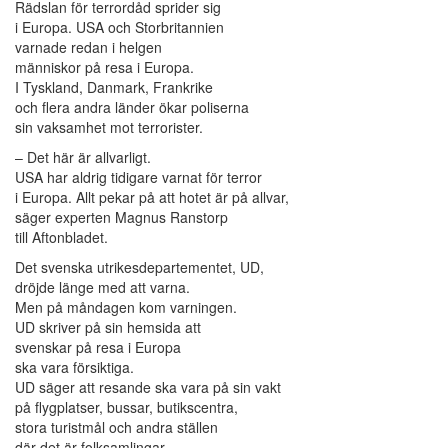
Rädslan för terrordåd sprider sig
i Europa. USA och Storbritannien
varnade redan i helgen
människor på resa i Europa.
I Tyskland, Danmark, Frankrike
och flera andra länder ökar poliserna
sin vaksamhet mot terrorister.
– Det här är allvarligt.
USA har aldrig tidigare varnat för terror
i Europa. Allt pekar på att hotet är på allvar,
säger experten Magnus Ranstorp
till Aftonbladet.
Det svenska utrikesdepartementet, UD,
dröjde länge med att varna.
Men på måndagen kom varningen.
UD skriver på sin hemsida att
svenskar på resa i Europa
ska vara försiktiga.
UD säger att resande ska vara på sin vakt
på flygplatser, bussar, butikscentra,
stora turistmål och andra ställen
där det är folksamlingar.