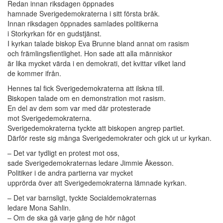
Redan innan riksdagen öppnades
hamnade Sverigedemokraterna i sitt första bråk.
Innan riksdagen öppnades samlades politikerna
i Storkyrkan för en gudstjänst.
I kyrkan talade biskop Eva Brunne bland annat om rasism
och främlingsfientlighet. Hon sade att alla människor
är lika mycket värda i en demokrati, det kvittar vilket land
de kommer ifrån.
Hennes tal fick Sverigedemokraterna att ilskna till.
Biskopen talade om en demonstration mot rasism.
En del av dem som var med där protesterade
mot Sverigedemokraterna.
Sverigedemokraterna tyckte att biskopen angrep partiet.
Därför reste sig många Sverigedemokrater och gick ut ur kyrkan.
– Det var tydligt en protest mot oss,
sade Sverigedemokraternas ledare Jimmie Åkesson.
Politiker i de andra partierna var mycket
upprörda över att Sverigedemokraterna lämnade kyrkan.
– Det var barnsligt, tyckte Socialdemokraternas
ledare Mona Sahlin.
– Om de ska gå varje gång de hör något