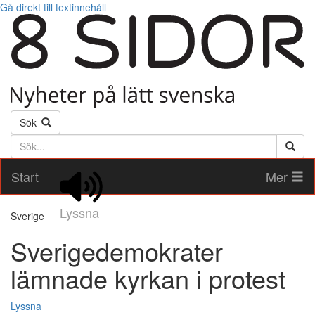
Gå direkt till textinnehåll
Sök
Söktext
Start
Mer
Lyssna
Sverige
Sverigedemokrater
lämnade kyrkan i protest
Lyssna