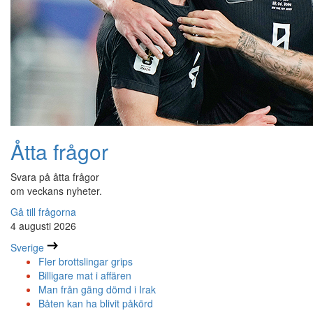
Åtta frågor
Svara på åtta frågor
om veckans nyheter.
Gå till frågorna
4 augusti 2026
Sverige
Fler brottslingar grips
Billigare mat i affären
Man från gäng dömd i Irak
Båten kan ha blivit påkörd