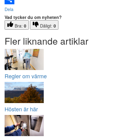
Dela
Vad tycker du om nyheten?
Bra:
0
Dåligt:
0
Fler liknande artiklar
Regler om värme
Hösten är här