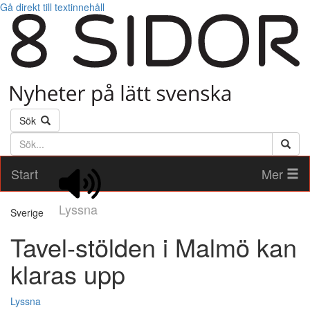
Gå direkt till textinnehåll
Sök
Söktext
Start
Mer
Lyssna
Sverige
Tavel-stölden i Malmö kan
klaras upp
Lyssna