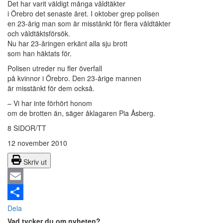
Det har varit väldigt många våldtäkter
i Örebro det senaste året. I oktober grep polisen
en 23-årig man som är misstänkt för flera våldtäkter
och våldtäktsförsök.
Nu har 23-åringen erkänt alla sju brott
som han häktats för.
Polisen utreder nu fler överfall
på kvinnor i Örebro. Den 23-årige mannen
är misstänkt för dem också.
– Vi har inte förhört honom
om de brotten än, säger åklagaren Pia Åsberg.
8 SIDOR/TT
12 november 2010
Skriv ut
Email
Dela
Vad tycker du om nyheten?