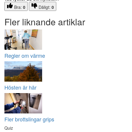
Bra:
0
Dåligt:
0
Fler liknande artiklar
Regler om värme
Hösten är här
Fler brottslingar grips
Quiz