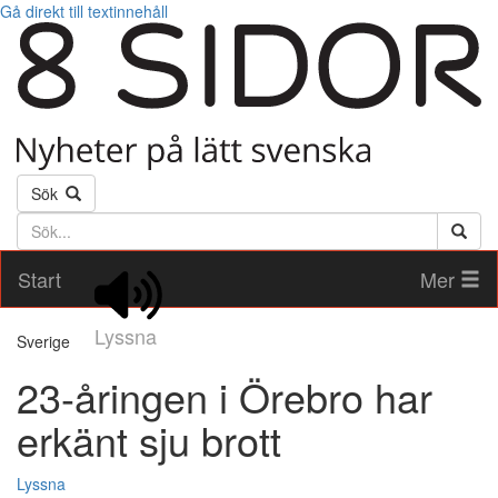
Gå direkt till textinnehåll
Sök
Söktext
Start
Mer
Lyssna
Sverige
23-åringen i Örebro har
erkänt sju brott
Lyssna