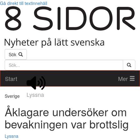
Gå direkt till textinnehåll
Sök
Söktext
Start
Mer
Lyssna
Sverige
Åklagare undersöker om
bevakningen var brottslig
Lyssna