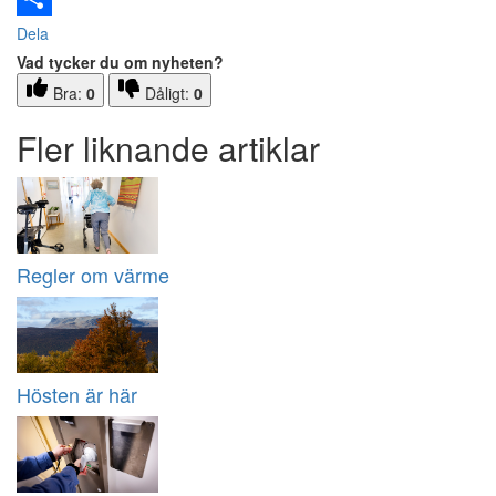
Dela
Vad tycker du om nyheten?
Bra:
0
Dåligt:
0
Fler liknande artiklar
Regler om värme
Hösten är här