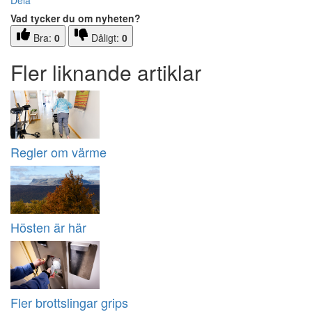
Dela
Vad tycker du om nyheten?
Bra:
0
Dåligt:
0
Fler liknande artiklar
Regler om värme
Hösten är här
Fler brottslingar grips