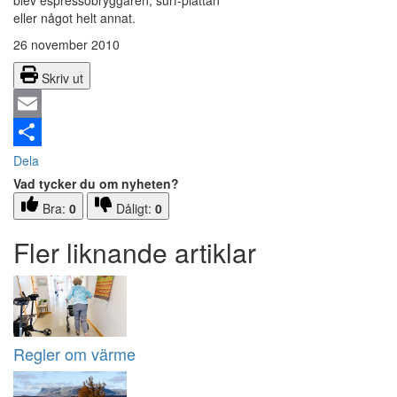
blev espressobryggaren, surf-plattan
eller något helt annat.
26 november 2010
Skriv ut
Email
Dela
Vad tycker du om nyheten?
Bra:
0
Dåligt:
0
Fler liknande artiklar
Regler om värme