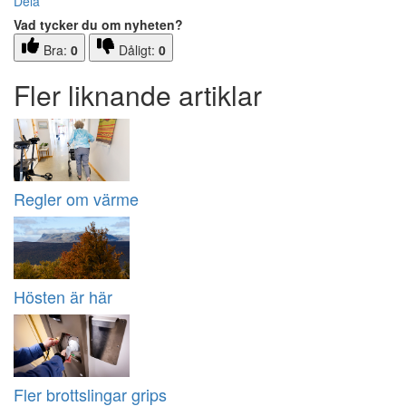
Dela
Vad tycker du om nyheten?
Bra:
0
Dåligt:
0
Fler liknande artiklar
Regler om värme
Hösten är här
Fler brottslingar grips