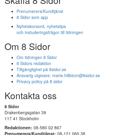
Skaffa 8 Sidor
Prenumerera/Kundtjänst
8 Sidor som app
Nyhetskorsord, nyhetstips
och instuderingsfrågor till tidningen
Om 8 Sidor
Om tidningen 8 Sidor
8 Sidors redaktion
Tillgänglighet på 8sidor.se
Ansvarig utgivare:
marie.hillblom@8sidor.se
Privacy policy på 8 sidor
Kontakta oss
8 Sidor
Drakenbergsgatan 39
117 41 Stockholm
Redaktionen:
08-580 02 867
Prenumerera/Kundtjänst:
08-121 060 38