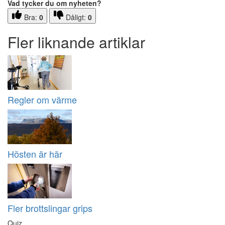
Vad tycker du om nyheten?
Bra:
0
Dåligt:
0
Fler liknande artiklar
Regler om värme
Hösten är här
Fler brottslingar grips
Quiz