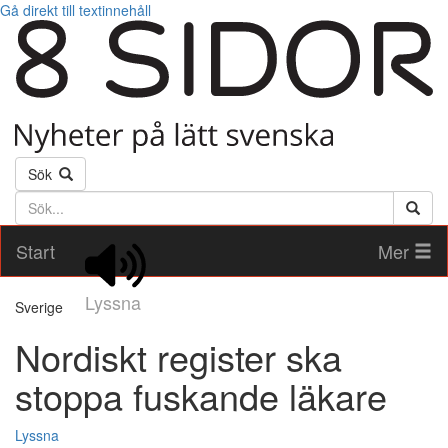
Gå direkt till textinnehåll
Sök
Söktext
Start
Mer
Lyssna
Sverige
Nordiskt register ska
stoppa fuskande läkare
Lyssna