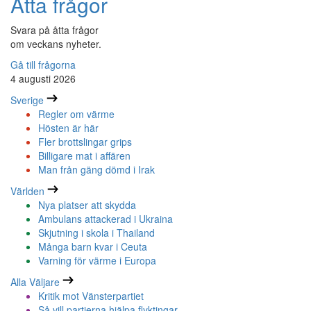
Åtta frågor
Svara på åtta frågor
om veckans nyheter.
Gå till frågorna
4 augusti 2026
Sverige
Regler om värme
Hösten är här
Fler brottslingar grips
Billigare mat i affären
Man från gäng dömd i Irak
Världen
Nya platser att skydda
Ambulans attackerad i Ukraina
Skjutning i skola i Thailand
Många barn kvar i Ceuta
Varning för värme i Europa
Alla Väljare
Kritik mot Vänsterpartiet
Så vill partierna hjälpa flyktingar