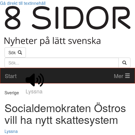
Gå direkt till textinnehåll
Sök
Söktext
Start
Mer
Lyssna
Sverige
Socialdemokraten Östros
vill ha nytt skattesystem
Lyssna