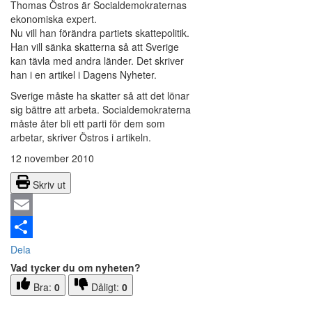
Thomas Östros är Socialdemokraternas
ekonomiska expert.
Nu vill han förändra partiets skattepolitik.
Han vill sänka skatterna så att Sverige
kan tävla med andra länder. Det skriver
han i en artikel i Dagens Nyheter.
Sverige måste ha skatter så att det lönar
sig bättre att arbeta. Socialdemokraterna
måste åter bli ett parti för dem som
arbetar, skriver Östros i artikeln.
12 november 2010
Skriv ut
Email
Dela
Vad tycker du om nyheten?
Bra:
0
Dåligt:
0