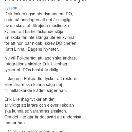
Lyssna
Diskrimineringsombudsmannen, DO,
sade på onsdagen att det är olagligt
av en skola att förbjuda muslimska
kvinnor att ha heltäckande slöja.
En skola får inte stänga ute en kvinna
för att hon bär niqab, skrev DO-chefen
Katri Linna i Dagens Nyheter.
Nu vill Folkpartiet att lagen ska ändras.
Integrationsminister Erik Ullenhag
tycker att DOs beslut är dåligt.
– Jag och Folkpartiet tycker att rektorer
eller lärare ska kunna säga nej
till heltäckande kläder, säger han.
Erik Ullenhag tycker att det
är viktigt att lärare och elever i skolan
ska kunna se varandras ansikten.
Om det inte går är det svårt att undervisa,
menar han.
– Vi vill se om vi kan ändra lagen,