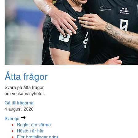
Åtta frågor
Svara på åtta frågor
om veckans nyheter.
Gå till frågorna
4 augusti 2026
Sverige
Regler om värme
Hösten är här
Fler brottslingar grips